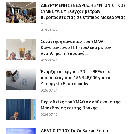
ΔΙΕΥΡΥΜΕΝΗ ΣΥΝΕΔΡΙΑΣΗ ΣΥΝΤΟΝΙΣΤΙΚΟΥ
ΣΥΜΒΟΥΛΙΟΥ Έλεγχος μέτρων
πυροπροστασίας σε επίπεδο Μακεδονίας
–...
2026-07-22
Συνάντηση εργασίας του ΥΜΑΘ
Κωνσταντίνου Π. Γκιουλέκα με τον
Αναπληρωτή Υπουργό...
2026-07-21
Έναρξη του έργου «POLLI-BEEs» με
προϋπολογισμό 156.948,00€ για το
Υπουργείο Εσωτερικών...
2026-07-21
Περιοδείες του ΥΜΑΘ σε κάθε νομό της
Μακεδονίας και της Θράκης...
2026-07-17
ΔΕΛΤΙΟ ΤΥΠΟΥ Το 7ο Balkan Forum