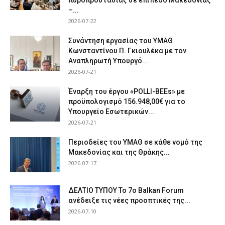
πυροπροστασίας σε επίπεδο Μακεδονίας
–...
2026-07-22
Συνάντηση εργασίας του ΥΜΑΘ
Κωνσταντίνου Π. Γκιουλέκα με τον
Αναπληρωτή Υπουργό...
2026-07-21
Έναρξη του έργου «POLLI-BEEs» με
προϋπολογισμό 156.948,00€ για το
Υπουργείο Εσωτερικών...
2026-07-21
Περιοδείες του ΥΜΑΘ σε κάθε νομό της
Μακεδονίας και της Θράκης...
2026-07-17
ΔΕΛΤΙΟ ΤΥΠΟΥ Το 7ο Balkan Forum
ανέδειξε τις νέες προοπτικές της...
2026-07-10