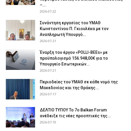
–...
2026-07-22
Συνάντηση εργασίας του ΥΜΑΘ
Κωνσταντίνου Π. Γκιουλέκα με τον
Αναπληρωτή Υπουργό...
2026-07-21
Έναρξη του έργου «POLLI-BEEs» με
προϋπολογισμό 156.948,00€ για το
Υπουργείο Εσωτερικών...
2026-07-21
Περιοδείες του ΥΜΑΘ σε κάθε νομό της
Μακεδονίας και της Θράκης...
2026-07-17
ΔΕΛΤΙΟ ΤΥΠΟΥ Το 7ο Balkan Forum
ανέδειξε τις νέες προοπτικές της...
2026-07-10