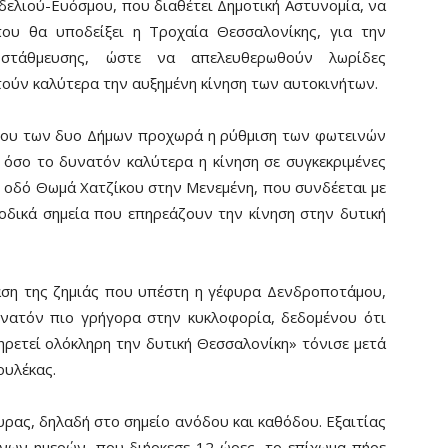
δελιού-Ευόσμου, που διαθέτει Δημοτική Αστυνομία, να
που θα υποδείξει η Τροχαία Θεσσαλονίκης, για την
 στάθμευσης, ώστε να απελευθερωθούν λωρίδες
ούν καλύτερα την αυξημένη κίνηση των αυτοκινήτων.
κτύου των δυο Δήμων προχωρά η ρύθμιση των φωτεινών
 όσο το δυνατόν καλύτερα η κίνηση σε συγκεκριμένες
ν οδό Θωμά Χατζίκου στην Μενεμένη, που συνδέεται με
δικά σημεία που επηρεάζουν την κίνηση στην δυτική
ση της ζημιάς που υπέστη η γέφυρα Δενδροποτάμου,
νατόν πιο γρήγορα στην κυκλοφορία, δεδομένου ότι
πηρετεί ολόκληρη την δυτική Θεσσαλονίκη» τόνισε μετά
ουλέκας.
ρας, δηλαδή στο σημείο ανόδου και καθόδου. Εξαιτίας
ων ημερών, που διήρκεσε 12 ώρες, το επίχωμα πήρε