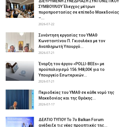
ΔΙΕΥΡΥΜΕΝΗ ΣΥΝΕΔΡΙΑΣΗ ΣΥΝΤΟΝΙΣΤΙΚΟΥ
ΣΥΜΒΟΥΛΙΟΥ Έλεγχος μέτρων
πυροπροστασίας σε επίπεδο Μακεδονίας
–...
2026-07-22
Συνάντηση εργασίας του ΥΜΑΘ
Κωνσταντίνου Π. Γκιουλέκα με τον
Αναπληρωτή Υπουργό...
2026-07-21
Έναρξη του έργου «POLLI-BEEs» με
προϋπολογισμό 156.948,00€ για το
Υπουργείο Εσωτερικών...
2026-07-21
Περιοδείες του ΥΜΑΘ σε κάθε νομό της
Μακεδονίας και της Θράκης...
2026-07-17
ΔΕΛΤΙΟ ΤΥΠΟΥ Το 7ο Balkan Forum
ανέδειξε τις νέες προοπτικές της...