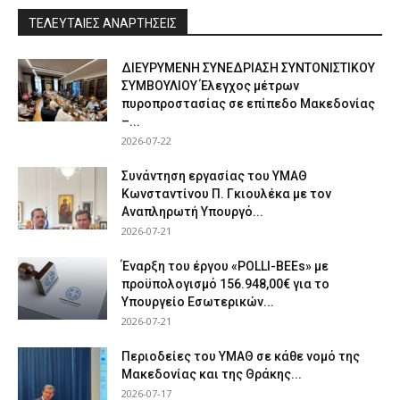
ΤΕΛΕΥΤΑΙΕΣ ΑΝΑΡΤΗΣΕΙΣ
ΔΙΕΥΡΥΜΕΝΗ ΣΥΝΕΔΡΙΑΣΗ ΣΥΝΤΟΝΙΣΤΙΚΟΥ
ΣΥΜΒΟΥΛΙΟΥ Έλεγχος μέτρων
πυροπροστασίας σε επίπεδο Μακεδονίας
–...
2026-07-22
Συνάντηση εργασίας του ΥΜΑΘ
Κωνσταντίνου Π. Γκιουλέκα με τον
Αναπληρωτή Υπουργό...
2026-07-21
Έναρξη του έργου «POLLI-BEEs» με
προϋπολογισμό 156.948,00€ για το
Υπουργείο Εσωτερικών...
2026-07-21
Περιοδείες του ΥΜΑΘ σε κάθε νομό της
Μακεδονίας και της Θράκης...
2026-07-17