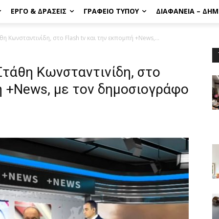
ΈΡΓΟ & ΔΡΆΣΕΙΣ
ΓΡΑΦΕΊΟ ΤΎΠΟΥ
ΔΙΑΦΆΝΕΙΑ – ΔΗ
 Κωνσταντινίδη, στο Flash tv και την εκπομπή +News,...
Στάθη Κωνσταντινίδη, στο
πή +News, με τον δημοσιογράφο