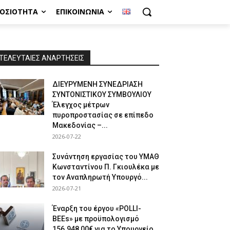
ΜΟΣΙΌΤΗΤΑ
ΕΠΙΚΟΙΝΩΝΊΑ
ΤΕΛΕΥΤΑΙΕΣ ΑΝΑΡΤΗΣΕΙΣ
ΔΙΕΥΡΥΜΕΝΗ ΣΥΝΕΔΡΙΑΣΗ
ΣΥΝΤΟΝΙΣΤΙΚΟΥ ΣΥΜΒΟΥΛΙΟΥ
Έλεγχος μέτρων
πυροπροστασίας σε επίπεδο
Μακεδονίας –...
2026-07-22
Συνάντηση εργασίας του ΥΜΑΘ
Κωνσταντίνου Π. Γκιουλέκα με
τον Αναπληρωτή Υπουργό...
2026-07-21
Έναρξη του έργου «POLLI-
BEEs» με προϋπολογισμό
156.948,00€ για το Υπουργείο