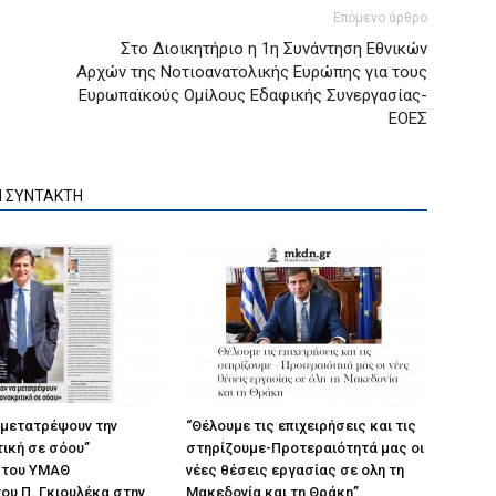
Επόμενο άρθρο
Στο Διοικητήριο η 1η Συνάντηση Εθνικών
Αρχών της Νοτιοανατολικής Ευρώπης για τους
Ευρωπαϊκούς Ομίλους Εδαφικής Συνεργασίας-
ΕΟΕΣ
Ν ΣΥΝΤΑΚΤΗ
 μετατρέψουν την
“Θέλουμε τις επιχειρήσεις και τις
ική σε σόου”
στηρίζουμε-Προτεραιότητά μας οι
 του ΥΜΑΘ
νέες θέσεις εργασίας σε ολη τη
ου Π. Γκιουλέκα στην
Μακεδονία και τη Θράκη”