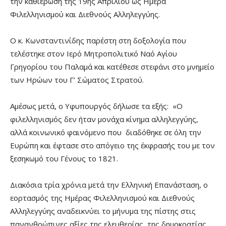
την καθιέρωση της 19ης Απριλίου ως Ημέρα
Φιλελληνισμού και Διεθνούς Αλληλεγγύης.
Ο κ. Κωνσταντινίδης παρέστη στη δοξολογία που
τελέστηκε στον Ιερό Μητροπολιτικό Ναό Αγίου
Γρηγορίου του Παλαμά και κατέθεσε στεφάνι στο μνημείο
των Ηρώων του Γ’ Σώματος Στρατού.
Αμέσως μετά, ο Υφυπουργός δήλωσε τα εξής: «Ο
φιλελληνισμός δεν ήταν μονάχα κίνημα αλληλεγγύης,
αλλά κοινωνικό φαινόμενο που διαδόθηκε σε όλη την
Ευρώπη και έφτασε στο απόγειο της έκφρασής του με τον
ξεσηκωμό του Γένους το 1821.
Διακόσια τρία χρόνια μετά την Ελληνική Επανάσταση, ο
εορτασμός της Ημέρας Φιλελληνισμού και Διεθνούς
Αλληλεγγύης αναδεικνύει το μήνυμα της πίστης στις
πανανθρώπινες αξίες της ελευθερίας, της δημοκρατίας,