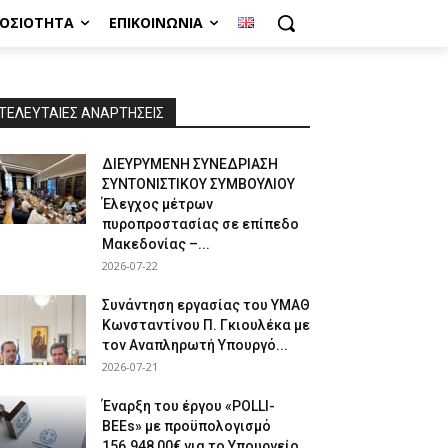
ΜΟΣΙΌΤΗΤΑ
ΕΠΙΚΟΙΝΩΝΊΑ
ΤΕΛΕΥΤΑΙΕΣ ΑΝΑΡΤΗΣΕΙΣ
ΔΙΕΥΡΥΜΕΝΗ ΣΥΝΕΔΡΙΑΣΗ
ΣΥΝΤΟΝΙΣΤΙΚΟΥ ΣΥΜΒΟΥΛΙΟΥ
Έλεγχος μέτρων
πυροπροστασίας σε επίπεδο
Μακεδονίας –...
2026-07-22
Συνάντηση εργασίας του ΥΜΑΘ
Κωνσταντίνου Π. Γκιουλέκα με
τον Αναπληρωτή Υπουργό...
2026-07-21
Έναρξη του έργου «POLLI-
BEEs» με προϋπολογισμό
156.948,00€ για το Υπουργείο