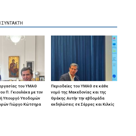
Ν ΣΥΝΤΑΚΤΗ
 εργασίας του ΥΜΑΘ
Περιοδείες του ΥΜΑΘ σε κάθε
ου Π. Γκιουλέκα με τον
νομό της Μακεδονίας και της
ή Υπουργό Υποδομών
Θράκης Αυτήν την εβδομάδα
ορών Γιώργο Κώτσηρα
εκδηλώσεις σε Σέρρες και Κιλκίς