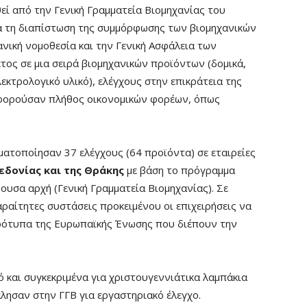
εί από την Γενική Γραμματεία Βιομηχανίας του
α τη διαπίστωση της συμμόρφωσης των βιομηχανικών
νική νομοθεσία και την Γενική Ασφάλεια των
τος σε μια σειρά βιομηχανικών προϊόντων (δομικά,
λεκτρολογικό υλικό), ελέγχους στην επικράτεια της
 αφορούσαν πλήθος οικονομικών φορέων, όπως
ματοποίησαν 37 ελέγχους (64 προϊόντα) σε εταιρείες
δονίας και της Θράκης
με βάση το πρόγραμμα
ουσα αρχή (Γενική Γραμματεία Βιομηχανίας). Σε
αραίτητες συστάσεις προκειμένου οι επιχειρήσεις να
ρότυπα της Ευρωπαϊκής Ένωσης που διέπουν την
ό και συγκεκριμένα για χριστουγεννιάτικα λαμπάκια
άλησαν στην ΓΓΒ για εργαστηριακό έλεγχο.