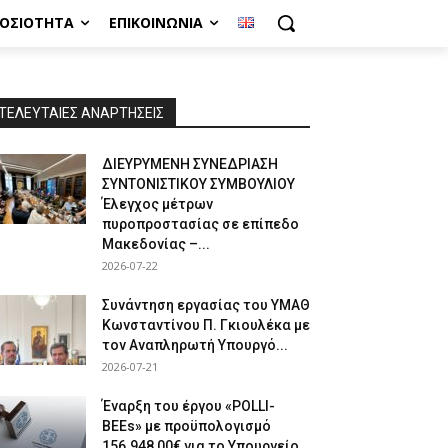
ΜΟΣΙΌΤΗΤΑ
ΕΠΙΚΟΙΝΩΝΊΑ
ΤΕΛΕΥΤΑΙΕΣ ΑΝΑΡΤΗΣΕΙΣ
ΔΙΕΥΡΥΜΕΝΗ ΣΥΝΕΔΡΙΑΣΗ
ΣΥΝΤΟΝΙΣΤΙΚΟΥ ΣΥΜΒΟΥΛΙΟΥ
Έλεγχος μέτρων
πυροπροστασίας σε επίπεδο
Μακεδονίας –...
2026-07-22
Συνάντηση εργασίας του ΥΜΑΘ
Κωνσταντίνου Π. Γκιουλέκα με
τον Αναπληρωτή Υπουργό...
2026-07-21
Έναρξη του έργου «POLLI-
BEEs» με προϋπολογισμό
156.948,00€ για το Υπουργείο