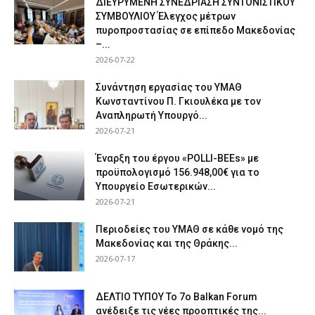
ΔΙΕΥΡΥΜΕΝΗ ΣΥΝΕΔΡΙΑΣΗ ΣΥΝΤΟΝΙΣΤΙΚΟΥ
ΣΥΜΒΟΥΛΙΟΥ Έλεγχος μέτρων
πυροπροστασίας σε επίπεδο Μακεδονίας
–...
2026-07-22
Συνάντηση εργασίας του ΥΜΑΘ
Κωνσταντίνου Π. Γκιουλέκα με τον
Αναπληρωτή Υπουργό...
2026-07-21
Έναρξη του έργου «POLLI-BEEs» με
προϋπολογισμό 156.948,00€ για το
Υπουργείο Εσωτερικών...
2026-07-21
Περιοδείες του ΥΜΑΘ σε κάθε νομό της
Μακεδονίας και της Θράκης...
2026-07-17
ΔΕΛΤΙΟ ΤΥΠΟΥ Το 7ο Balkan Forum
ανέδειξε τις νέες προοπτικές της...