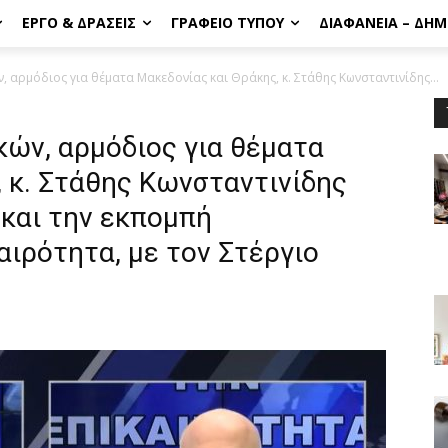
ΈΡΓΟ & ΔΡΆΣΕΙΣ
ΓΡΑΦΕΊΟ ΤΎΠΟΥ
ΔΙΑΦΆΝΕΙΑ – ΔΗ
αρμόδιος για θέματα Μακεδονίας και Θράκης, κ. Στάθης Κωνσταντινίδης...
ών, αρμόδιος για θέματα
 κ. Στάθης Κωνσταντινίδης
 και την εκπομπή
αιρότητα, με τον Στέργιο