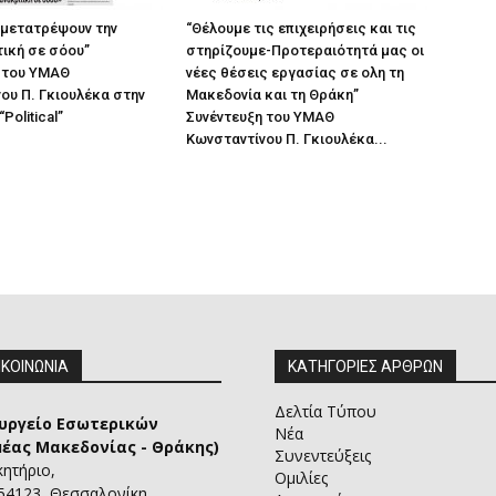
 μετατρέψουν την
“Θέλουμε τις επιχειρήσεις και τις
ική σε σόου”
στηρίζουμε-Προτεραιότητά μας οι
 του ΥΜΑΘ
νέες θέσεις εργασίας σε ολη τη
ου Π. Γκιουλέκα στην
Μακεδονία και τη Θράκη”
Political”
Συνέντευξη του ΥΜΑΘ
Κωνσταντίνου Π. Γκιουλέκα...
ΙΚΟΙΝΩΝΙΑ
ΚΑΤΗΓΟΡΙΕΣ ΑΡΘΡΩΝ
Δελτία Τύπου
υργείο Εσωτερικών
Νέα
μέας Μακεδονίας - Θράκης)
Συνεντεύξεις
κητήριο,
Ομιλίες
 54123, Θεσσαλονίκη