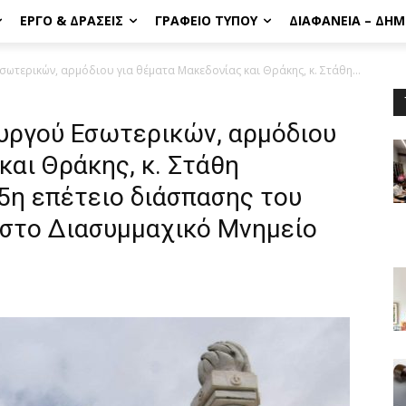
ΈΡΓΟ & ΔΡΆΣΕΙΣ
ΓΡΑΦΕΊΟ ΤΎΠΟΥ
ΔΙΑΦΆΝΕΙΑ – ΔΗ
ωτερικών, αρμόδιου για θέματα Μακεδονίας και Θράκης, κ. Στάθη...
υργού Εσωτερικών, αρμόδιου
και Θράκης, κ. Στάθη
5η επέτειο διάσπασης του
στο Διασυμμαχικό Μνημείο