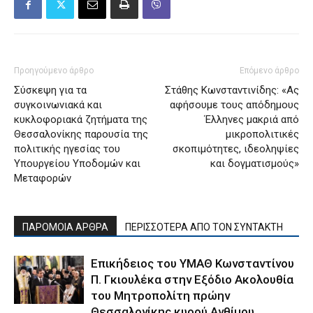
Προηγούμενο άρθρο
Επόμενο άρθρο
Σύσκεψη για τα
Στάθης Κωνσταντινίδης: «Ας
συγκοινωνιακά και
αφήσουμε τους απόδημους
κυκλοφοριακά ζητήματα της
Έλληνες μακριά από
Θεσσαλονίκης παρουσία της
μικροπολιτικές
πολιτικής ηγεσίας του
σκοπιμότητες, ιδεοληψίες
Υπουργείου Υποδομών και
και δογματισμούς»
Μεταφορών
ΠΑΡΟΜΟΙΑ ΑΡΘΡΑ
ΠΕΡΙΣΣΟΤΕΡΑ ΑΠΟ ΤΟΝ ΣΥΝΤΑΚΤΗ
Επικήδειος του ΥΜΑΘ Κωνσταντίνου
Π. Γκιουλέκα στην Εξόδιο Ακολουθία
του Μητροπολίτη πρώην
Θεσσαλονίκης κυρού Ανθίμου