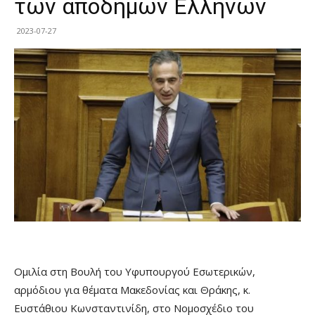
των απόδημων Ελλήνων
2023-07-27
Ομιλία στη Βουλή του Υφυπουργού Εσωτερικών,
αρμόδιου για θέματα Μακεδονίας και Θράκης, κ.
Ευστάθιου Κωνσταντινίδη, στο Νομοσχέδιο του