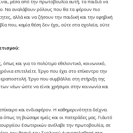
ίναι, μέσα από την πρωτοβουλία αυτή, τα παιδιά να
γο. Να αναλάβουν ρόλους που θα τα φέρουν πιο
ητες, αλλά και να ζήσουν την παιδική και την εφηβική
βία που, καμία θέση δεν έχει, ούτε στα σχολεία, ούτε
ετισμού:
, όπως και για το πολύτιμο εθελοντικό, κοινωνικό,
ρόνια επιτελείτε. Έργο που έχει στο επίκεντρο την
Ιεραποστολή. Έργο που συμβάλλει στη στήριξη της
των νέων ώστε να είναι χρήσιμοι στην κοινωνία και
 επίκαιρο και ενδιαφέρον. Η καθημερινότητα δείχνει
 όπως τη βιώσαμε εμείς και οι πατεράδες μας. Γι΄αυτό
πουργείου Εσωτερικών ανέλαβε την πρωτοβουλία, σε
φέρει τον θεσμό του Σχολικού Διαμεσολαβητή στα