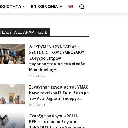
ΜΟΣΙΌΤΗΤΑ
ΕΠΙΚΟΙΝΩΝΊΑ
ΤΕΛΕΥΤΑΙΕΣ ΑΝΑΡΤΗΣΕΙΣ
ΔΙΕΥΡΥΜΕΝΗ ΣΥΝΕΔΡΙΑΣΗ
ΣΥΝΤΟΝΙΣΤΙΚΟΥ ΣΥΜΒΟΥΛΙΟΥ
Έλεγχος μέτρων
πυροπροστασίας σε επίπεδο
Μακεδονίας –...
2026-07-22
Συνάντηση εργασίας του ΥΜΑΘ
Κωνσταντίνου Π. Γκιουλέκα με
τον Αναπληρωτή Υπουργό...
2026-07-21
Έναρξη του έργου «POLLI-
BEEs» με προϋπολογισμό
156.948,00€ για το Υπουργείο