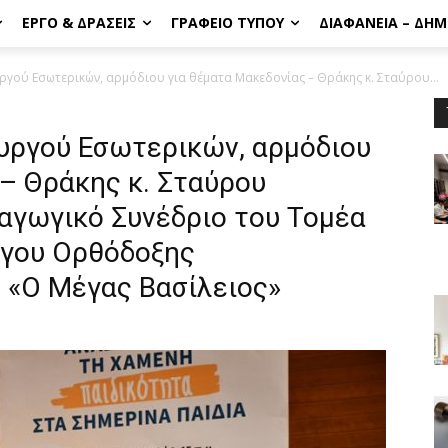
ΈΡΓΟ & ΔΡΆΣΕΙΣ
ΓΡΑΦΕΊΟ ΤΎΠΟΥ
ΔΙΑΦΆΝΕΙΑ – ΔΗ
γού Εσωτερικών, αρμόδιου για θέματα Μακεδονίας – Θράκης κ. Σταύρου...
υργού Εσωτερικών, αρμόδιου
– Θράκης κ. Σταύρου
αγωγικό Συνέδριο του Τομέα
όγου Ορθόδοξης
 «Ο Μέγας Βασίλειος»