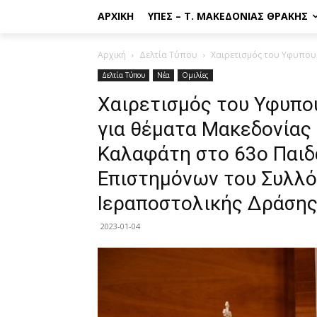
ΑΡΧΙΚΉ
ΥΠΕΣ – Τ. ΜΑΚΕΔΟΝΊΑΣ ΘΡΆΚΗΣ
Αρχική
Δελτία Τύπου
Χαιρετισμός του Υφυπουρ
Δελτία Τύπου
Νέα
Ομιλίες
Χαιρετισμός του Υφυπο
για θέματα Μακεδονίας 
Καλαφάτη στο 63ο Παιδ
Επιστημόνων του Συλλ
Ιεραποστολικής Δράσης
2023-01-04