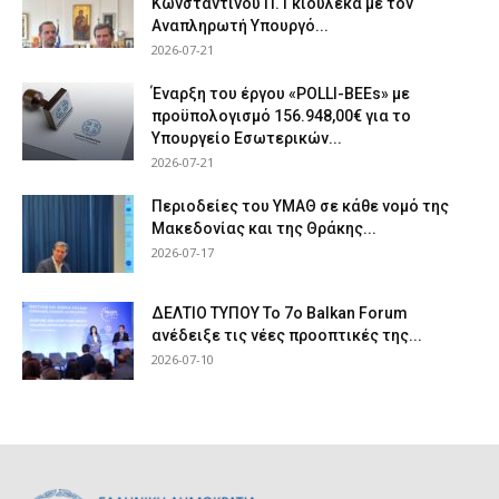
Κωνσταντίνου Π. Γκιουλέκα με τον
Αναπληρωτή Υπουργό...
2026-07-21
Έναρξη του έργου «POLLI-BEEs» με
προϋπολογισμό 156.948,00€ για το
Υπουργείο Εσωτερικών...
2026-07-21
Περιοδείες του ΥΜΑΘ σε κάθε νομό της
Μακεδονίας και της Θράκης...
2026-07-17
ΔΕΛΤΙΟ ΤΥΠΟΥ Το 7ο Balkan Forum
ανέδειξε τις νέες προοπτικές της...
2026-07-10