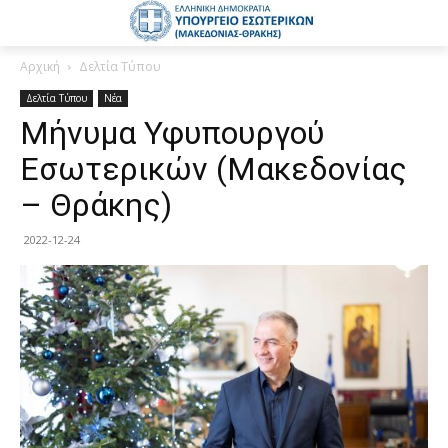
Αρχική
Δελτία Τύπου
Δελτία Τύπου
Νέα
Μήνυμα Υφυπουργού
Εσωτερικών (Μακεδονίας
– Θράκης)
2022-12-24