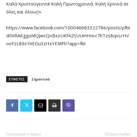
Καλά Χριστούγεννα! Καλή Πρωτοχρονιά. Καλή Χρονιά σε
όλες και όλους!».
https://www.facebook.com/100046683322786/posts/pfbi
d0VRAKgguMQJwcQoBxzUKf42SUUmHncc7hTzs8qvLrHV
ooFzL89z1hEDu3zrtxYEMPl/?app=fbl
ΕΤΙΚΕΤΕΣ
Σημαντικά
Προηγούμενο άρθρο
Επόμενο άρθρο