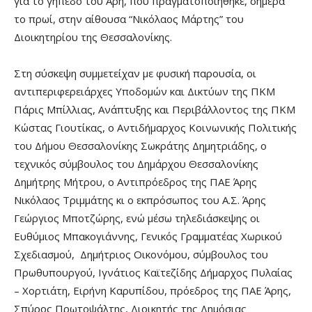
για το γήπεδο του Άρη, που πραγματοποιήθηκε, σήμερα
το πρωί, στην αίθουσα “Νικόλαος Μάρτης” του
Διοικητηρίου της Θεσσαλονίκης.
Στη σύσκεψη συμμετείχαν με φυσική παρουσία, οι
αντιπεριφερειάρχες Υποδομών και Δικτύων της ΠΚΜ
Πάρις Μπίλλιας, Ανάπτυξης και Περιβάλλοντος της ΠΚΜ
Κώστας Γιουτίκας, ο Αντιδήμαρχος Κοινωνικής Πολιτικής
του Δήμου Θεσσαλονίκης Σωκράτης Δημητριάδης, ο
τεχνικός σύμβουλος του Δημάρχου Θεσσαλονίκης
Δημήτρης Μήτρου, ο Αντιπρόεδρος της ΠΑΕ Άρης
Νικόλαος Τριμμάτης κι ο εκπρόσωπος του Α.Σ. Άρης
Γεώργιος Μποτζώρης, ενώ μέσω τηλεδιάσκεψης οι
Ευθύμιος Μπακογιάννης, Γενικός Γραμματέας Χωρικού
Σχεδιασμού, Δημήτριος Οικονόμου, σύμβουλος του
Πρωθυπουργού, Ιγνάτιος Καϊτεζίδης Δήμαρχος Πυλαίας
– Χορτιάτη, Ειρήνη Καρυπίδου, πρόεδρος της ΠΑΕ Άρης,
Σπύρος Πρωτοψάλτης, Διοικητής της Δημόσιας