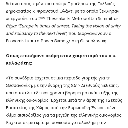
δείπνο προς τιμήν του πρώην Προέδρου της Γαλλικής
Δημοκρατίας κ. Φρανσουά Ολάντ, με το οποίο ξεκίνησαν
ου
οι εργασίες του 2
Thessaloniki Metropolitan Summit
με
θέμα: “Europe in times of unrest: Taking the vision of unity
and solidarity to the next level”,
που διοργανώνουν ο
Economist και το PowerGame.gr στη Θεσσαλονίκη.
Όπως επισήμανε ακόμη στον χαιρετισμό του ο κ.
Καλαφάτης:
«Το συνέδριο έρχεται σε μια περίοδο γιορτής για τη
ης
Θεσσαλονίκη, με την έναρξη της 86
Διεθνούς Έκθεσης,
που αποτελεί εδώ και χρόνια βαρόμετρο ανάπτυξης της
ελληνικής οικονομίας. Έρχεται μετά την άρση της 12ετούς
Εποπτείας της Χώρας από την Ευρωπαϊκή Ένωση, σ΄ένα
κλίμα αισιοδοξίας για τα μεγέθη της ελληνικής οικονομίας.
Έρχεται σε μια κρίσιμη συγκυρία για ολόκληρη την