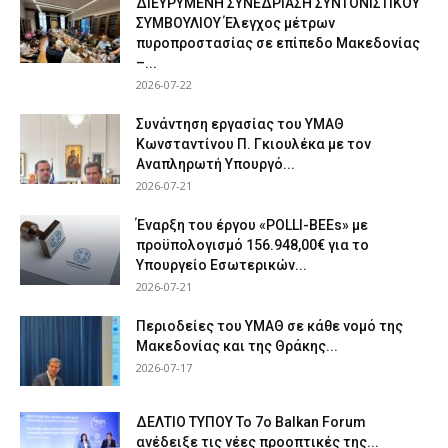
ΔΙΕΥΡΥΜΕΝΗ ΣΥΝΕΔΡΙΑΣΗ ΣΥΝΤΟΝΙΣΤΙΚΟΥ
ΣΥΜΒΟΥΛΙΟΥ Έλεγχος μέτρων
πυροπροστασίας σε επίπεδο Μακεδονίας
–...
2026-07-22
Συνάντηση εργασίας του ΥΜΑΘ
Κωνσταντίνου Π. Γκιουλέκα με τον
Αναπληρωτή Υπουργό...
2026-07-21
Έναρξη του έργου «POLLI-BEEs» με
προϋπολογισμό 156.948,00€ για το
Υπουργείο Εσωτερικών...
2026-07-21
Περιοδείες του ΥΜΑΘ σε κάθε νομό της
Μακεδονίας και της Θράκης...
2026-07-17
ΔΕΛΤΙΟ ΤΥΠΟΥ Το 7ο Balkan Forum
ανέδειξε τις νέες προοπτικές της...