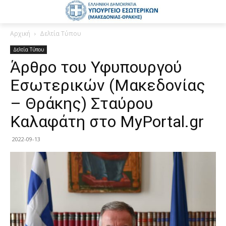
Αρχική
Δελτία Τύπου
Δελτία Τύπου
Άρθρο του Υφυπουργού
Εσωτερικών (Μακεδονίας
– Θράκης) Σταύρου
Καλαφάτη στο MyPortal.gr
2022-09-13