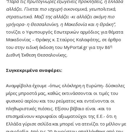
“
Παρά τις πρωτόγνωρες εξωγενείς προκλήσεις, η Ελλάδα
αλλάζει. Γίνεται πιο ισχυρή οικονομικά, γεωπολιτικά,
στρατιωτικά. Μαζί της αλλάζει -κι αλλάζει ακόμη πιο
γρήγορα- η Θεσσαλονίκη, η Μακεδονία και η Θράκη
”,
τονίζει ο Υφυπουργός Εσωτερικών αρμόδιος για θέματα
Μακεδονίας – Θράκης κ. Σταύρος Καλαφάτης, σε άρθρο
η
του στην ειδική έκδοση του MyPortal.gr για την 86
Διεθνή Έκθεση Θεσσαλονίκης.
Συγκεκριμένα αναφέρει
:
Αναμφίβολα έχουμε -όπως ολόκληρη η Ευρώπη- δύσκολες
μέρες μπροστά μας, καθώς εκτινάσσονται οι τιμές του
φυσικού αερίου και του ρεύματος και εντείνονται οι
πληθωριστικές πιέσεις. Εξίσου βέβαιο είναι -και το
επισημαίνουν κορυφαίοι αξιωματούχοι της Ε.Ε.- ότι η
Ελλάδα γύρισε σελίδα και μπορεί να ατενίζει το μέλλον με
αισιοδοξία. Από τις 20 Αυγούστου απαλλάχθηκε από την