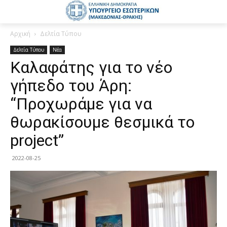
Αρχική
Δελτία Τύπου
Δελτία Τύπου
Νέα
Καλαφάτης για το νέο
γήπεδο του Άρη:
“Προχωράμε για να
θωρακίσουμε θεσμικά το
project”
2022-08-25