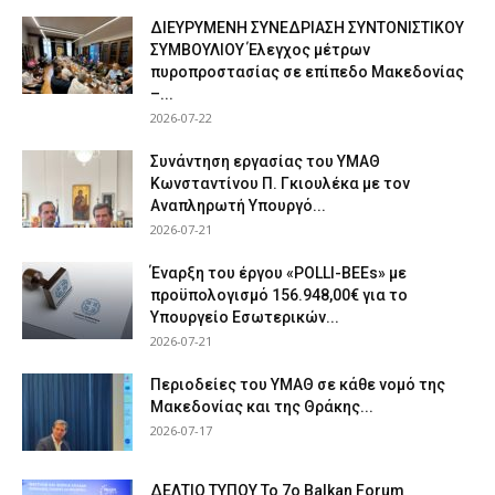
ΔΙΕΥΡΥΜΕΝΗ ΣΥΝΕΔΡΙΑΣΗ ΣΥΝΤΟΝΙΣΤΙΚΟΥ
ΣΥΜΒΟΥΛΙΟΥ Έλεγχος μέτρων
πυροπροστασίας σε επίπεδο Μακεδονίας
–...
2026-07-22
Συνάντηση εργασίας του ΥΜΑΘ
Κωνσταντίνου Π. Γκιουλέκα με τον
Αναπληρωτή Υπουργό...
2026-07-21
Έναρξη του έργου «POLLI-BEEs» με
προϋπολογισμό 156.948,00€ για το
Υπουργείο Εσωτερικών...
2026-07-21
Περιοδείες του ΥΜΑΘ σε κάθε νομό της
Μακεδονίας και της Θράκης...
2026-07-17
ΔΕΛΤΙΟ ΤΥΠΟΥ Το 7ο Balkan Forum