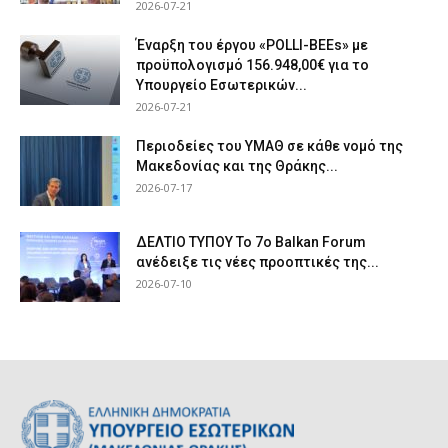
2026-07-21
Έναρξη του έργου «POLLI-BEEs» με
προϋπολογισμό 156.948,00€ για το
Υπουργείο Εσωτερικών...
2026-07-21
Περιοδείες του ΥΜΑΘ σε κάθε νομό της
Μακεδονίας και της Θράκης...
2026-07-17
ΔΕΛΤΙΟ ΤΥΠΟΥ Το 7ο Balkan Forum
ανέδειξε τις νέες προοπτικές της...
2026-07-10