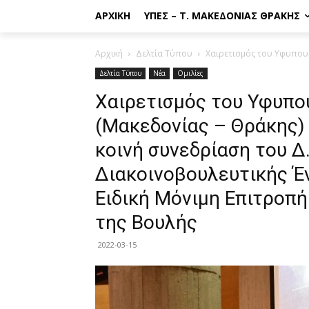
ΑΡΧΙΚΉ
ΥΠΕΣ – Τ. ΜΑΚΕΔΟΝΊΑΣ ΘΡΆΚΗΣ
Αρχική
Δελτία Τύπου
Χαιρετισμός του Υφυπουρ
Δελτία Τύπου
Νέα
Ομιλίες
Χαιρετισμός του Υφυπ
(Μακεδονίας – Θράκης)
κοινή συνεδρίαση του Δ
Διακοινοβουλευτικής Έ
Ειδική Μόνιμη Επιτροπ
της Βουλής
2022-03-15