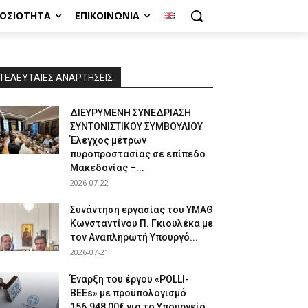
ΜΟΣΙΌΤΗΤΑ
ΕΠΙΚΟΙΝΩΝΊΑ
ΤΕΛΕΥΤΑΙΕΣ ΑΝΑΡΤΗΣΕΙΣ
ΔΙΕΥΡΥΜΕΝΗ ΣΥΝΕΔΡΙΑΣΗ
ΣΥΝΤΟΝΙΣΤΙΚΟΥ ΣΥΜΒΟΥΛΙΟΥ
Έλεγχος μέτρων
πυροπροστασίας σε επίπεδο
Μακεδονίας –...
2026-07-22
Συνάντηση εργασίας του ΥΜΑΘ
Κωνσταντίνου Π. Γκιουλέκα με
τον Αναπληρωτή Υπουργό...
2026-07-21
Έναρξη του έργου «POLLI-
BEEs» με προϋπολογισμό
156.948,00€ για το Υπουργείο