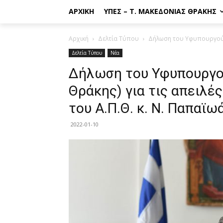
ΑΡΧΙΚΉ
ΥΠΕΣ – Τ. ΜΑΚΕΔΟΝΊΑΣ ΘΡΆΚΗΣ
Αρχική
Δελτία Τύπου
Δήλωση του Υφυπουργού Εσ
Δελτία Τύπου
Νέα
Δήλωση του Υφυπουργο
Θράκης) για τις απειλέ
του Α.Π.Θ. κ. Ν. Παπαϊω
2022-01-10