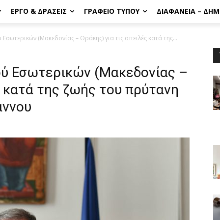
ΈΡΓΟ & ΔΡΆΣΕΙΣ
ΓΡΑΦΕΊΟ ΤΎΠΟΥ
ΔΙΑΦΆΝΕΙΑ – ΔΗ
ωτερικών (Μακεδονίας – Θράκης) για τις απειλές κατά της...
ύ Εσωτερικών (Μακεδονίας –
ς κατά της ζωής του πρύτανη
άννου