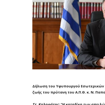
Δήλωση του Υφυπουργού Εσωτερικών (Μ
ζωής του πρύτανη του Α.Π.Θ. κ. Ν. Πα
Στ. Καλαφάτης: “Η καταδίκη των απειλών