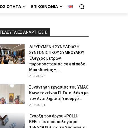
ΜΟΣΙΌΤΗΤΑ
ΕΠΙΚΟΙΝΩΝΊΑ
ΤΕΛΕΥΤΑΙΕΣ ΑΝΑΡΤΗΣΕΙΣ
ΔΙΕΥΡΥΜΕΝΗ ΣΥΝΕΔΡΙΑΣΗ
ΣΥΝΤΟΝΙΣΤΙΚΟΥ ΣΥΜΒΟΥΛΙΟΥ
Έλεγχος μέτρων
πυροπροστασίας σε επίπεδο
Μακεδονίας –...
2026-07-22
Συνάντηση εργασίας του ΥΜΑΘ
Κωνσταντίνου Π. Γκιουλέκα με
τον Αναπληρωτή Υπουργό...
2026-07-21
Έναρξη του έργου «POLLI-
BEEs» με προϋπολογισμό
156.948,00€ για το Υπουργείο