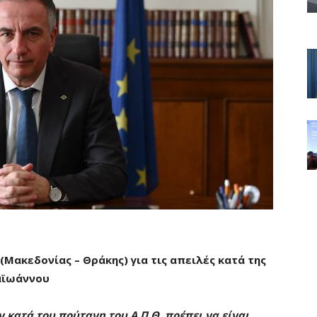
ακεδονίας – Θράκης) για τις απειλές κατά της
παϊωάννου
 κατά του πρύτανη του Α.Π.Θ. πρέπει να είναι