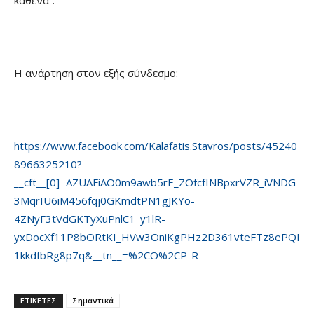
Η ανάρτηση στον εξής σύνδεσμο:
https://www.facebook.com/Kalafatis.Stavros/posts/45240
8966325210?
__cft__[0]=AZUAFiAO0m9awb5rE_ZOfcfINBpxrVZR_iVNDG
3MqrIU6iM456fqj0GKmdtPN1gJKYo-
4ZNyF3tVdGKTyXuPnlC1_y1lR-
yxDocXf11P8bORtKI_HVw3OniKgPHz2D361vteFTz8ePQI
1kkdfbRg8p7q&__tn__=%2CO%2CP-R
ΕΤΙΚΕΤΕΣ
Σημαντικά