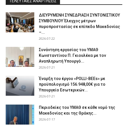
ΤΕΛΕΥΤΑΙΕΣ ΑΝΑΡΤΗΣΕΙΣ
ΔΙΕΥΡΥΜΕΝΗ ΣΥΝΕΔΡΙΑΣΗ ΣΥΝΤΟΝΙΣΤΙΚΟΥ
ΣΥΜΒΟΥΛΙΟΥ Έλεγχος μέτρων
πυροπροστασίας σε επίπεδο Μακεδονίας
–...
2026-07-22
Συνάντηση εργασίας του ΥΜΑΘ
Κωνσταντίνου Π. Γκιουλέκα με τον
Αναπληρωτή Υπουργό...
2026-07-21
Έναρξη του έργου «POLLI-BEEs» με
προϋπολογισμό 156.948,00€ για το
Υπουργείο Εσωτερικών...
2026-07-21
Περιοδείες του ΥΜΑΘ σε κάθε νομό της
Μακεδονίας και της Θράκης...
2026-07-17