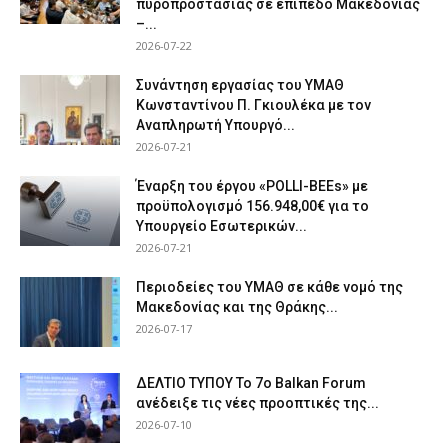
πυροπροστασίας σε επίπεδο Μακεδονίας
–...
2026-07-22
Συνάντηση εργασίας του ΥΜΑΘ
Κωνσταντίνου Π. Γκιουλέκα με τον
Αναπληρωτή Υπουργό...
2026-07-21
Έναρξη του έργου «POLLI-BEEs» με
προϋπολογισμό 156.948,00€ για το
Υπουργείο Εσωτερικών...
2026-07-21
Περιοδείες του ΥΜΑΘ σε κάθε νομό της
Μακεδονίας και της Θράκης...
2026-07-17
ΔΕΛΤΙΟ ΤΥΠΟΥ Το 7ο Balkan Forum
ανέδειξε τις νέες προοπτικές της...
2026-07-10