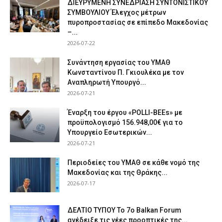
ΔΙΕΥΡΥΜΕΝΗ ΣΥΝΕΔΡΙΑΣΗ ΣΥΝΤΟΝΙΣΤΙΚΟΥ
ΣΥΜΒΟΥΛΙΟΥ Έλεγχος μέτρων
πυροπροστασίας σε επίπεδο Μακεδονίας
–...
2026-07-22
Συνάντηση εργασίας του ΥΜΑΘ
Κωνσταντίνου Π. Γκιουλέκα με τον
Αναπληρωτή Υπουργό...
2026-07-21
Έναρξη του έργου «POLLI-BEEs» με
προϋπολογισμό 156.948,00€ για το
Υπουργείο Εσωτερικών...
2026-07-21
Περιοδείες του ΥΜΑΘ σε κάθε νομό της
Μακεδονίας και της Θράκης...
2026-07-17
ΔΕΛΤΙΟ ΤΥΠΟΥ Το 7ο Balkan Forum
ανέδειξε τις νέες προοπτικές της...