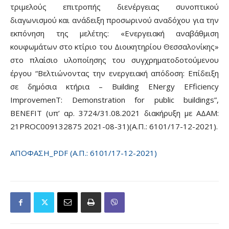
τριμελούς επιτροπής διενέργειας συνοπτικού
διαγωνισμού και ανάδειξη προσωρινού αναδόχου για την
εκπόνηση της μελέτης: «Ενεργειακή αναβάθμιση
κουφωμάτων στο κτίριο του Διοικητηρίου Θεσσαλονίκης»
στο πλαίσιο υλοποίησης του συγχρηματοδοτούμενου
έργου “Βελτιώνοντας την ενεργειακή απόδοση: Επίδειξη
σε δημόσια κτήρια – Building ENergy EFficiency
ImprovemenT: Demonstration for public buildings”,
BENEFIT (υπ’ αρ. 3724/31.08.2021 διακήρυξη με ΑΔΑΜ:
21PROC009132875 2021-08-31)(Α.Π.: 6101/17-12-2021).
ΑΠΟΦΑΣΗ_PDF (Α.Π.: 6101/17-12-2021)