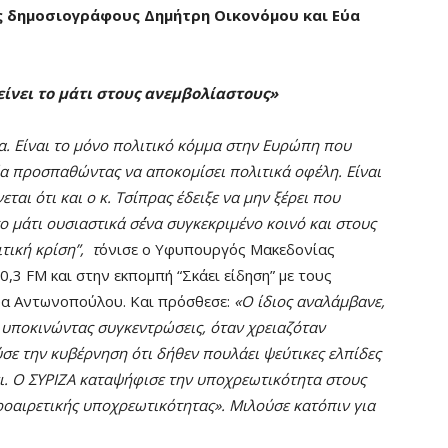
ς δημοσιογράφους Δημήτρη Οικονόμου και Εύα
είνει το μάτι στους ανεμβολίαστους»
α. Είναι το μόνο πολιτικό κόμμα στην Ευρώπη που
α προσπαθώντας να αποκομίσει πολιτικά οφέλη. Είναι
ται ότι και ο κ. Τσίπρας έδειξε να μην ξέρει που
το μάτι ουσιαστικά σ΄ένα συγκεκριμένο κοινό και στους
τική κρίση”, τ
όνισε ο Υφυπουργός Μακεδονίας
3 FM και στην εκπομπή “Σκάει είδηση” με τους
ύα Αντωνοπούλου. Και πρόσθεσε:
«Ο ίδιος αναλάμβανε,
 υποκινώντας συγκεντρώσεις, όταν χρειαζόταν
ε την κυβέρνηση ότι δήθεν πουλάει ψεύτικες ελπίδες
ει. Ο ΣΥΡΙΖΑ καταψήφισε την υποχρεωτικότητα στους
ροαιρετικής υποχρεωτικότητας». Μιλούσε κατόπιν για