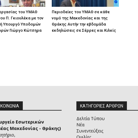
 εργασίας του ΥΜΑΘ
Περιοδείες του ΥΜΑΘ σε κάθε
ου Π. Γκιουλέκα με τον
νομό της Μακεδονίας και της
ή Υπουργό Υποδομών
Θράκης Αυτήν την εβδομάδα
ορών Γιώργο Κώτσηρα
εκδηλώσεις σε Σέρρες και Κιλκίς
ΙΚΟΙΝΩΝΙΑ
ΚΑΤΗΓΟΡΙΕΣ ΑΡΘΡΩΝ
Δελτία Τύπου
υργείο Εσωτερικών
Νέα
μέας Μακεδονίας - Θράκης)
Συνεντεύξεις
κητήριο,
Ομιλίες