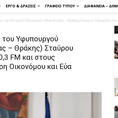
ΈΡΓΟ & ΔΡΆΣΕΙΣ
ΓΡΑΦΕΊΟ ΤΎΠΟΥ
ΔΙΑΦΆΝΕΙΑ – ΔΗ
του Υφυπουργού Εσωτερικών (Μακεδονίας – Θράκης) Σταύρου Καλαφάτη στον.
ς του Υφυπουργού
ς – Θράκης) Σταύρου
,3 FM και στους
η Οικονόμου και Εύα