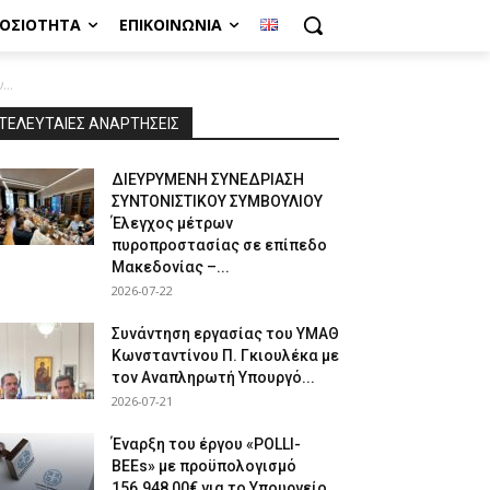
ΜΟΣΙΌΤΗΤΑ
ΕΠΙΚΟΙΝΩΝΊΑ
..
ΤΕΛΕΥΤΑΙΕΣ ΑΝΑΡΤΗΣΕΙΣ
ΔΙΕΥΡΥΜΕΝΗ ΣΥΝΕΔΡΙΑΣΗ
ΣΥΝΤΟΝΙΣΤΙΚΟΥ ΣΥΜΒΟΥΛΙΟΥ
Έλεγχος μέτρων
πυροπροστασίας σε επίπεδο
Μακεδονίας –...
2026-07-22
Συνάντηση εργασίας του ΥΜΑΘ
Κωνσταντίνου Π. Γκιουλέκα με
τον Αναπληρωτή Υπουργό...
2026-07-21
Έναρξη του έργου «POLLI-
BEEs» με προϋπολογισμό
156.948,00€ για το Υπουργείο