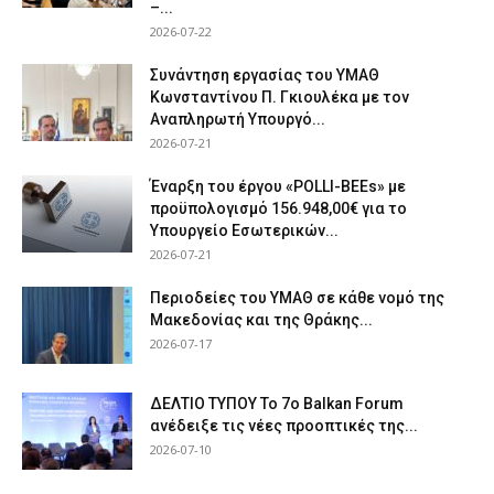
–...
2026-07-22
Συνάντηση εργασίας του ΥΜΑΘ
Κωνσταντίνου Π. Γκιουλέκα με τον
Αναπληρωτή Υπουργό...
2026-07-21
Έναρξη του έργου «POLLI-BEEs» με
προϋπολογισμό 156.948,00€ για το
Υπουργείο Εσωτερικών...
2026-07-21
Περιοδείες του ΥΜΑΘ σε κάθε νομό της
Μακεδονίας και της Θράκης...
2026-07-17
ΔΕΛΤΙΟ ΤΥΠΟΥ Το 7ο Balkan Forum
ανέδειξε τις νέες προοπτικές της...
2026-07-10