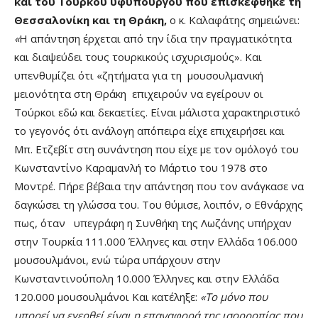
και του Τούρκου υφυπουργού που επισκέφθηκε τη
Θεσσαλονίκη και τη Θράκη,
ο κ. Καλαφάτης σημειώνει:
«
Η απάντηση έρχεται από την ίδια την πραγματικότητα
και διαψεύδει τους τουρκικούς ισχυρισμούς». Και
υπενθυμίζει ότι «ζητήματα για τη μουσουλμανική
μειονότητα στη Θράκη επιχειρούν να εγείρουν οι
Τούρκοι εδώ και δεκαετίες. Είναι μάλιστα χαρακτηριστικό
το γεγονός ότι ανάλογη απόπειρα είχε επιχειρήσει και
Μπ. Ετζεβίτ στη συνάντηση που είχε με τον ομόλογό του
Κωνσταντίνο Καραμανλή το Μάρτιο του 1978 στο
Μοντρέ. Πήρε βέβαια την απάντηση που τον ανάγκασε να
δαγκώσει τη γλώσσα του. Του θύμισε, λοιπόν, ο Εθνάρχης
πως, όταν υπεγράφη η Συνθήκη της Λωζάνης υπήρχαν
στην Τουρκία 111.000 Έλληνες και στην Ελλάδα 106.000
μουσουλμάνοι, ενώ τώρα υπάρχουν στην
Κωνσταντινούπολη 10.000 Έλληνες και στην Ελλάδα
120.000 μουσουλμάνοι Και κατέληξε:
«Το μόνο που
μπορεί να εγερθεί είναι η επαναφορά της ισορροπίας που