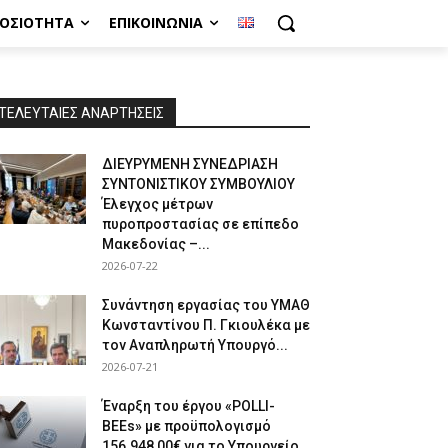
ΜΟΣΙΌΤΗΤΑ
ΕΠΙΚΟΙΝΩΝΊΑ
ΤΕΛΕΥΤΑΙΕΣ ΑΝΑΡΤΗΣΕΙΣ
ΔΙΕΥΡΥΜΕΝΗ ΣΥΝΕΔΡΙΑΣΗ
ΣΥΝΤΟΝΙΣΤΙΚΟΥ ΣΥΜΒΟΥΛΙΟΥ
Έλεγχος μέτρων
πυροπροστασίας σε επίπεδο
Μακεδονίας –...
2026-07-22
Συνάντηση εργασίας του ΥΜΑΘ
Κωνσταντίνου Π. Γκιουλέκα με
τον Αναπληρωτή Υπουργό...
2026-07-21
Έναρξη του έργου «POLLI-
BEEs» με προϋπολογισμό
156.948,00€ για το Υπουργείο