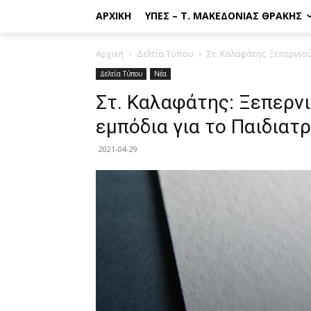
ΑΡΧΙΚΉ
ΥΠΕΣ – Τ. ΜΑΚΕΔΟΝΊΑΣ ΘΡΆΚΗΣ
Αρχική
Δελτία Τύπου
Στ. Καλαφάτης: Ξεπερνιού
Δελτία Τύπου
Νέα
Στ. Καλαφάτης: Ξεπερνι
εμπόδια για το Παιδιατ
2021-04-29