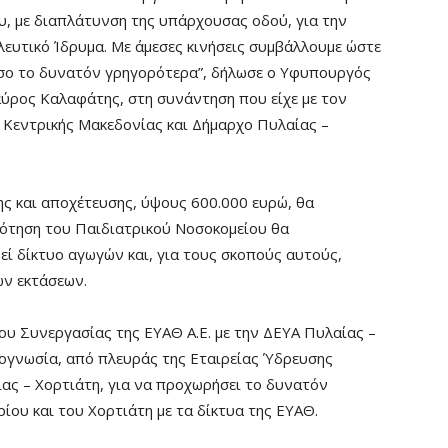
υ, με διαπλάτυνση της υπάρχουσας οδού, για την
υτικό Ίδρυμα. Με άμεσες κινήσεις συμβάλλουμε ώστε
όσο το δυνατόν γρηγορότερα”, δήλωσε ο Υφυπουργός
αύρος Καλαφάτης, στη συνάντηση που είχε με τον
Κεντρικής Μακεδονίας και Δήμαρχο Πυλαίας –
ς και αποχέτευσης, ύψους 600.000 ευρώ, θα
οδότηση του Παιδιατρικού Νοσοκομείου θα
εί δίκτυο αγωγών και, για τους σκοπούς αυτούς,
ν εκτάσεων.
υ Συνεργασίας της ΕΥΑΘ Α.Ε. με την ΔΕΥΑ Πυλαίας –
νογνωσία, από πλευράς της Εταιρείας Ύδρευσης
ας – Χορτιάτη, για να προχωρήσει το δυνατόν
ίου και του Χορτιάτη με τα δίκτυα της ΕΥΑΘ.