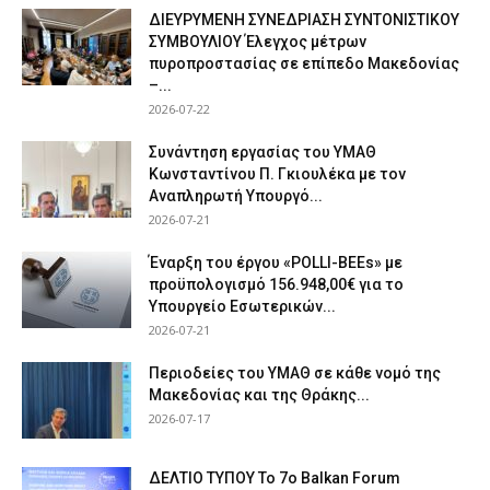
ΔΙΕΥΡΥΜΕΝΗ ΣΥΝΕΔΡΙΑΣΗ ΣΥΝΤΟΝΙΣΤΙΚΟΥ
ΣΥΜΒΟΥΛΙΟΥ Έλεγχος μέτρων
πυροπροστασίας σε επίπεδο Μακεδονίας
–...
2026-07-22
Συνάντηση εργασίας του ΥΜΑΘ
Κωνσταντίνου Π. Γκιουλέκα με τον
Αναπληρωτή Υπουργό...
2026-07-21
Έναρξη του έργου «POLLI-BEEs» με
προϋπολογισμό 156.948,00€ για το
Υπουργείο Εσωτερικών...
2026-07-21
Περιοδείες του ΥΜΑΘ σε κάθε νομό της
Μακεδονίας και της Θράκης...
2026-07-17
ΔΕΛΤΙΟ ΤΥΠΟΥ Το 7ο Balkan Forum