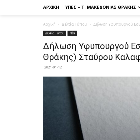
ΑΡΧΙΚΉ
ΥΠΕΣ – Τ. ΜΑΚΕΔΟΝΊΑΣ ΘΡΆΚΗΣ
Αρχική
Δελτία Τύπου
Δήλωση Υφυπουργού Εσω
Δελτία Τύπου
Νέα
Δήλωση Υφυπουργού Εσ
Θράκης) Σταύρου Καλα
2021-01-12