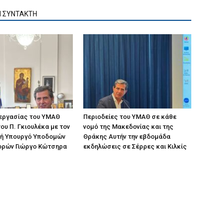
Ν ΣΥΝΤΑΚΤΗ
 εργασίας του ΥΜΑΘ
Περιοδείες του ΥΜΑΘ σε κάθε
ου Π. Γκιουλέκα με τον
νομό της Μακεδονίας και της
ή Υπουργό Υποδομών
Θράκης Αυτήν την εβδομάδα
ορών Γιώργο Κώτσηρα
εκδηλώσεις σε Σέρρες και Κιλκίς