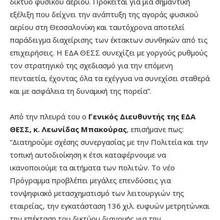
δίκτυο φυσικού αερίου. Πρόκειται για μια σημαντική
εξέλιξη που δείχνει την ανάπτυξη της αγοράς φυσικού
αερίου στη Θεσσαλονίκη και ταυτόχρονα αποτελεί
παράδειγμα διαχείρισης των έκτακτων συνθηκών από τις
επιχειρήσεις. Η ΕΔΑ ΘΕΣΣ συνεχίζει με γοργούς ρυθμούς
τον στρατηγικό της σχεδιασμό για την επόμενη
πενταετία, έχοντας όλα τα εχέγγυα να συνεχίσει σταθερά
και με ασφάλεια τη δυναμική της πορεία”.
Από την πλευρά του ο
Γενικός Διευθυντής της ΕΔΑ
ΘΕΣΣ, κ. Λεωνίδας Μπακούρας
, επισήμανε πως:
“Διατηρούμε σχέσης συνεργασίας με την Πολιτεία και την
τοπική αυτοδιοίκηση κ έτσι καταφέρνουμε να
ικανοποιούμε τα αιτήματα των πολιτών. Το νέο
Πρόγραμμα προβλέπει μεγάλες επενδύσεις για
τονψηφιακό μετασχηματισμό των λειτουργιών της
εταιρείας, την εγκατάσταση 136 χιλ. ευφυών μετρητώνκαι
την επέκταση του δικτύου διανομής για την