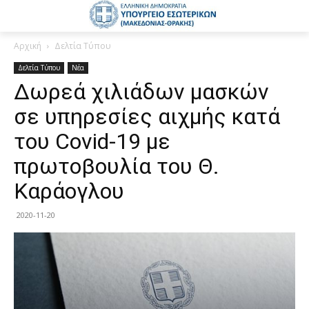
Αρχική
Δελτία Τύπου
Δελτία Τύπου
Νέα
Δωρεά χιλιάδων μασκών
σε υπηρεσίες αιχμής κατά
του Covid-19 με
πρωτοβουλία του Θ.
Καράογλου
2020-11-20