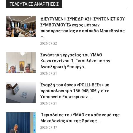
ΤΕΛΕΥΤΑΙΕΣ ΑΝΑΡΤΗΣΕΙΣ
ΔΙΕΥΡΥΜΕΝΗ ΣΥΝΕΔΡΙΑΣΗ ΣΥΝΤΟΝΙΣΤΙΚΟΥ
ΣΥΜΒΟΥΛΙΟΥ Έλεγχος μέτρων
πυροπροστασίας σε επίπεδο Μακεδονίας
–...
2026-07-22
Συνάντηση εργασίας του ΥΜΑΘ
Κωνσταντίνου Π. Γκιουλέκα με τον
Αναπληρωτή Υπουργό...
2026-07-21
Έναρξη του έργου «POLLI-BEEs» με
προϋπολογισμό 156.948,00€ για το
Υπουργείο Εσωτερικών...
2026-07-21
Περιοδείες του ΥΜΑΘ σε κάθε νομό της
Μακεδονίας και της Θράκης...
2026-07-17