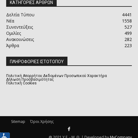
ΚΑΤΗΓΟΡΙΕΣ ΑΡΘΡΩΝ
Δελτία Τύπου
4441
Νέα
1558
Συνεντεύξεις
527
Ομιλίες
499
Ανακοινώσεις
282
Άρθρα
223
ΠΛΗΡΟΦΟΡΙΕΣ ΙΣΤΟΤΟΠΟΥ
Πολιτική Απορρήτου Δεδομένων Προσωπικού Χαρακτήρα
Δήλωση Προσβασιμότητας
Πολιτική Cookies
Sitemap
Όροι Χρήσης
@ 2021 Υ.Ε. - Μ. Θ. | Developed by
MyCompany