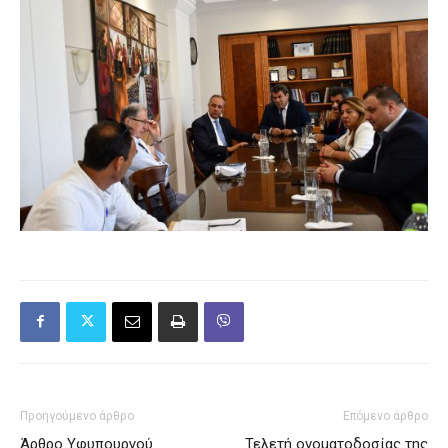
Προηγούμενο άρθρο
Επόμενο άρθρο
Άρθρο Υφυπουργού
Τελετή ονοματοδοσίας της