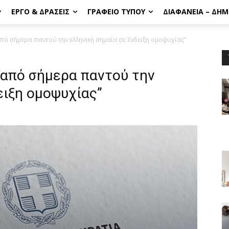
ΈΡΓΟ & ΔΡΆΣΕΙΣ
ΓΡΑΦΕΊΟ ΤΎΠΟΥ
ΔΙΑΦΆΝΕΙΑ – ΔΗ
πό σήμερα παντού την ελληνική σημαία σε ένδειξη ομοψυχίας”
 από σήμερα παντού την
ειξη ομοψυχίας”