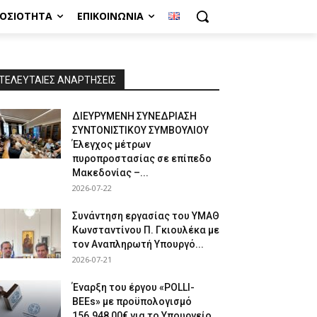
ΜΟΣΙΌΤΗΤΑ
ΕΠΙΚΟΙΝΩΝΊΑ
ΤΕΛΕΥΤΑΙΕΣ ΑΝΑΡΤΗΣΕΙΣ
ΔΙΕΥΡΥΜΕΝΗ ΣΥΝΕΔΡΙΑΣΗ
ΣΥΝΤΟΝΙΣΤΙΚΟΥ ΣΥΜΒΟΥΛΙΟΥ
Έλεγχος μέτρων
πυροπροστασίας σε επίπεδο
Μακεδονίας –...
2026-07-22
Συνάντηση εργασίας του ΥΜΑΘ
Κωνσταντίνου Π. Γκιουλέκα με
τον Αναπληρωτή Υπουργό...
2026-07-21
Έναρξη του έργου «POLLI-
BEEs» με προϋπολογισμό
156.948,00€ για το Υπουργείο