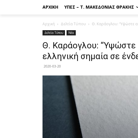
ΑΡΧΙΚΉ
ΥΠΕΣ – Τ. ΜΑΚΕΔΟΝΊΑΣ ΘΡΆΚΗΣ
Αρχική
Δελτία Τύπου
Θ. Καράογλου: “Υψώστε α
Δελτία Τύπου
Νέα
Θ. Καράογλου: “Υψώστε
ελληνική σημαία σε ένδ
2020-03-20