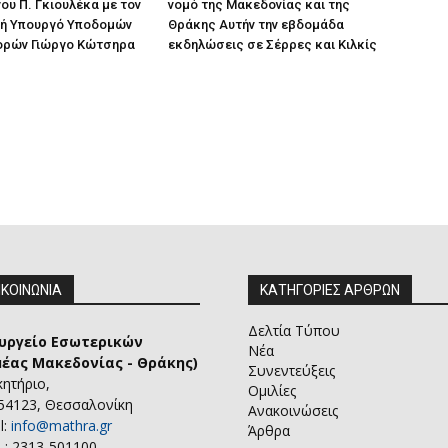
ου Π. Γκιουλέκα με τον
νομό της Μακεδονίας και της
ή Υπουργό Υποδομών
Θράκης Αυτήν την εβδομάδα
ορών Γιώργο Κώτσηρα
εκδηλώσεις σε Σέρρες και Κιλκίς
ΙΚΟΙΝΩΝΙΑ
ΚΑΤΗΓΟΡΙΕΣ ΑΡΘΡΩΝ
Δελτία Τύπου
υργείο Εσωτερικών
Νέα
μέας Μακεδονίας - Θράκης)
Συνεντεύξεις
κητήριο,
Ομιλίες
 54123, Θεσσαλονίκη
Ανακοινώσεις
l:
info@mathra.gr
Άρθρα
 : 2313-501100