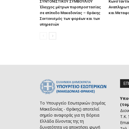
ΣΥΝΤΟΝΙΣΤΙΚΟΥ ΣΥΜΒΟΥΛΙΟΥ
Κωνσταντίν
Έλεγχος μέτρων πυροπροστασίας
Αναπληρωτ
σε επίπεδο Μακεδονίας – Θράκης
και Μεταφ
Συντονισμός των φορέων και των
υπηρεσιών
ΕΠ
Υπο
Το Υπουργείο Εσωτερικών (τομέας
(το
Μακεδονίας - Θράκης) αποτελεί
Διοι
σημείο αναφοράς για τη Βόρεια
Τ.Κ.
Ελλάδα δίνοντας της τη
Emai
δυνατότητα να αποκτήσει φωνή
Τηλ.