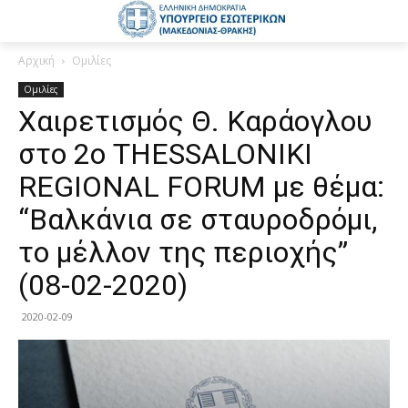
Αρχική
Ομιλίες
Ομιλίες
Χαιρετισμός Θ. Καράογλου
στο 2ο THESSALONIKΙ
REGIONAL FORUM με θέμα:
“Βαλκάνια σε σταυροδρόμι,
το μέλλον της περιοχής”
(08-02-2020)
2020-02-09