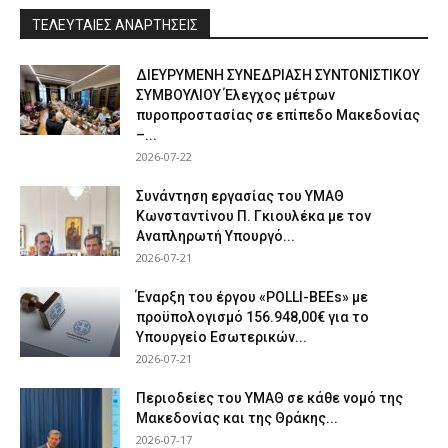
ΤΕΛΕΥΤΑΙΕΣ ΑΝΑΡΤΗΣΕΙΣ
ΔΙΕΥΡΥΜΕΝΗ ΣΥΝΕΔΡΙΑΣΗ ΣΥΝΤΟΝΙΣΤΙΚΟΥ
ΣΥΜΒΟΥΛΙΟΥ Έλεγχος μέτρων
πυροπροστασίας σε επίπεδο Μακεδονίας
–...
2026-07-22
Συνάντηση εργασίας του ΥΜΑΘ
Κωνσταντίνου Π. Γκιουλέκα με τον
Αναπληρωτή Υπουργό...
2026-07-21
Έναρξη του έργου «POLLI-BEEs» με
προϋπολογισμό 156.948,00€ για το
Υπουργείο Εσωτερικών...
2026-07-21
Περιοδείες του ΥΜΑΘ σε κάθε νομό της
Μακεδονίας και της Θράκης...
2026-07-17