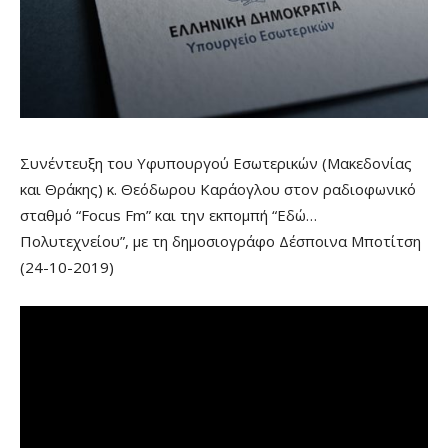
Συνέντευξη του Υφυπουργού Εσωτερικών (Μακεδονίας
και Θράκης) κ. Θεόδωρου Καράογλου στον ραδιοφωνικό
σταθμό “Focus Fm” και την εκπομπή “Εδώ…
Πολυτεχνείου”, με τη δημοσιογράφο Δέσποινα Μποτίτση
(24-10-2019)