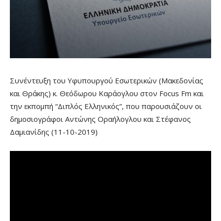
Συνέντευξη του Υφυπουργού Εσωτερικών (Μακεδονίας
και Θράκης) κ. Θεόδωρου Καράογλου στον Focus Fm και
την εκπομπή “Διπλός Ελληνικός”, που παρουσιάζουν οι
δημοσιογράφοι Αντώνης Οραήλογλου και Στέφανος
Δαμιανίδης (11-10-2019)