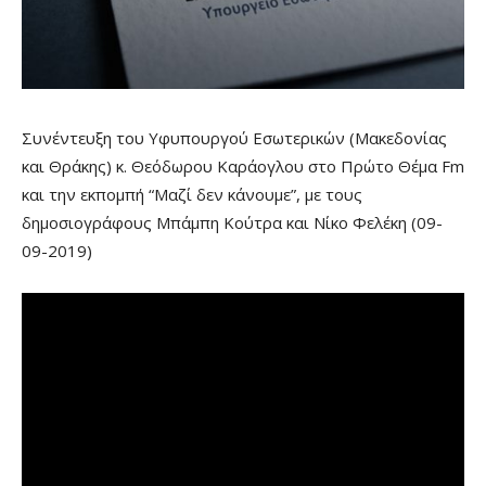
Συνέντευξη του Υφυπουργού Εσωτερικών (Μακεδονίας
και Θράκης) κ. Θεόδωρου Καράογλου στο Πρώτο Θέμα Fm
και την εκπομπή “Μαζί δεν κάνουμε”, με τους
δημοσιογράφους Μπάμπη Κούτρα και Νίκο Φελέκη (09-
09-2019)