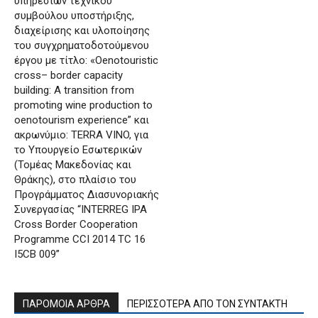
υπηρεσιών τεχνικού
συμβούλου υποστήριξης,
διαχείρισης και υλοποίησης
του συγχρηματοδοτούμενου
έργου με τίτλο: «Oenotouristic
cross– border capacity
building: A transition from
promoting wine production to
oenotourism experience” και
ακρωνύμιο: TERRA VINO, για
το Υπουργείο Εσωτερικών
(Τομέας Μακεδονίας και
Θράκης), στο πλαίσιο του
Προγράμματος Διασυνοριακής
Συνεργασίας “INTERREG IPA
Cross Border Cooperation
Programme CCI 2014 TC 16
I5CB 009”
ΠΑΡΟΜΟΙΑ ΑΡΘΡΑ
ΠΕΡΙΣΣΟΤΕΡΑ ΑΠΟ ΤΟΝ ΣΥΝΤΑΚΤΗ