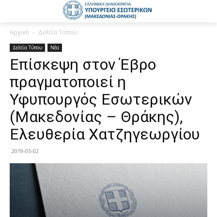
Αρχική
Δελτία Τύπου
Δελτία Τύπου
Νέα
Επίσκεψη στον Έβρο
πραγματοποιεί η
Υφυπουργός Εσωτερικών
(Μακεδονίας – Θράκης),
Ελευθερία Χατζηγεωργίου
2019-05-02