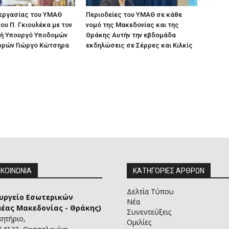
 εργασίας του ΥΜΑΘ
Περιοδείες του ΥΜΑΘ σε κάθε
ου Π. Γκιουλέκα με τον
νομό της Μακεδονίας και της
ή Υπουργό Υποδομών
Θράκης Αυτήν την εβδομάδα
ορών Γιώργο Κώτσηρα
εκδηλώσεις σε Σέρρες και Κιλκίς
ΙΚΟΙΝΩΝΙΑ
ΚΑΤΗΓΟΡΙΕΣ ΑΡΘΡΩΝ
Δελτία Τύπου
υργείο Εσωτερικών
Νέα
μέας Μακεδονίας - Θράκης)
Συνεντεύξεις
κητήριο,
Ομιλίες