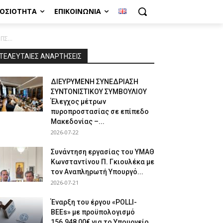
ΜΟΣΙΌΤΗΤΑ
ΕΠΙΚΟΙΝΩΝΊΑ
Σ...
ΤΕΛΕΥΤΑΙΕΣ ΑΝΑΡΤΗΣΕΙΣ
ΔΙΕΥΡΥΜΕΝΗ ΣΥΝΕΔΡΙΑΣΗ
ΣΥΝΤΟΝΙΣΤΙΚΟΥ ΣΥΜΒΟΥΛΙΟΥ
Έλεγχος μέτρων
πυροπροστασίας σε επίπεδο
Μακεδονίας –...
2026-07-22
Συνάντηση εργασίας του ΥΜΑΘ
Κωνσταντίνου Π. Γκιουλέκα με
τον Αναπληρωτή Υπουργό...
2026-07-21
Έναρξη του έργου «POLLI-
BEEs» με προϋπολογισμό
156.948,00€ για το Υπουργείο