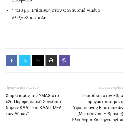
14:30 μ.μ. Επίσκεψη στον Οργανισμό Λιμένα
Αλεξανδρούπολης
Προηγούμενο άρθρο
Επόμενο άρθρο
Χαιρετισμός της ΥΜΑΘ στο
Περιοδεία στον Έβρο
«2ο Περιφερειακό Συνέδριο
πραγματοποίησε η
δομών ΚΔΑΠ και ΚΔΑΠ-ΜΕΑ
Υφυπουργός Εσωτερικών
των Δήμων”
(Μακεδονίας – Θράκης)
Ελευθερία Χατζηγεωργίου