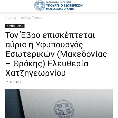
Αρχική
Δελτία Τύπου
Δελτία Τύπου
Τον Έβρο επισκέπτεται
αύριο η Υφυπουργός
Εσωτερικών (Μακεδονίας
– Θράκης) Ελευθερία
Χατζηγεωργίου
2019-03-17