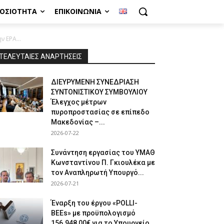
ΜΟΣΙΌΤΗΤΑ
ΕΠΙΚΟΙΝΩΝΊΑ
 ΕΡΑ...
ΤΕΛΕΥΤΑΙΕΣ ΑΝΑΡΤΗΣΕΙΣ
ΔΙΕΥΡΥΜΕΝΗ ΣΥΝΕΔΡΙΑΣΗ
ΣΥΝΤΟΝΙΣΤΙΚΟΥ ΣΥΜΒΟΥΛΙΟΥ
Έλεγχος μέτρων
πυροπροστασίας σε επίπεδο
Μακεδονίας –...
2026-07-22
Συνάντηση εργασίας του ΥΜΑΘ
Κωνσταντίνου Π. Γκιουλέκα με
τον Αναπληρωτή Υπουργό...
2026-07-21
Έναρξη του έργου «POLLI-
BEEs» με προϋπολογισμό
156.948,00€ για το Υπουργείο