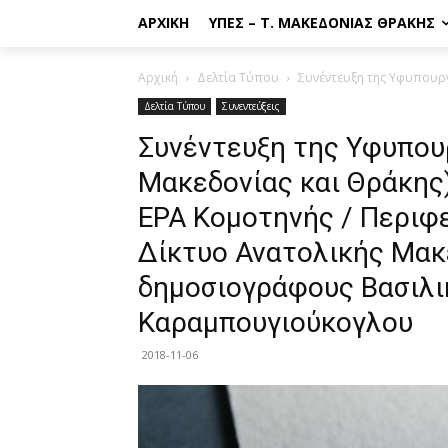
ΑΡΧΙΚΉ
ΥΠΕΣ – Τ. ΜΑΚΕΔΟΝΊΑΣ ΘΡΆΚΗΣ
Αρχική
Δελτία Τύπου
Συνέντευξη της Υφυπουργ
Δελτία Τύπου
Συνεντεύξεις
Συνέντευξη της Υφυπου
Μακεδονίας και Θράκης
ΕΡΑ Κομοτηνής / Περιφ
Δίκτυο Ανατολικής Μακε
δημοσιογράφους Βασιλι
Καραμπουγιούκογλου
2018-11-06