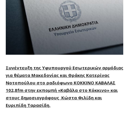
Συνέντευξη της Υφυπουργού Εσωτερικών αρμόδιας
για θέματα Μακεδονίας και Θράκης Κατερίνας
Νοτοπούλου στο ραδιόφωνο ΚΟΚΚΙΝΟ ΚΑΒΑΛΑΣ
102,8
fm
στην εκπομπή «
Καβάλα στο Κόκκινο» και
στους δημοσιογράφους Κώστα Φιλίδη και
Ευριπίδη Ταρασίδη.