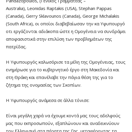
Pandazopoulos,
(Γενικός Γραμματέας –
Australia),
Leonidas Raptakis (USA),
Stephan Pappas
(Canada),
Gerry Sklavounos (Canada),
George Michalakis
(South Africa), οι οποίοι διαβεβαίωσαν την κα Υφυπουργό
οτι εργάζονται αδιάκοπα ώστε η Ομογένεια να συνδράμει
αποφασιστικά στην επιλύση των προβλημάτων της
πατρίδας.
Η Υφυπουργός καλωσόρισε τα μέλη της Ομογένειας, τους
ενημέρωσε για το κυβερνητικό έργο στη Μακεδονία και
στη Θράκη και επανέλαβε την πάγια θέση της για το
ζήτημα της ονομασίας των Σκοπίων.
Η Υφυπουργός ανάμεσα σε άλλα τόνισε:
Είναι μεγάλη χαρά να έχουμε κοντά μας τους αδελφούς
μας που εκπροσωπούν, εξαπλώνουν και αναδεικνύουν
τον Ελληνισμό στα πέρατα της Γης,
μεταφέροντας τα