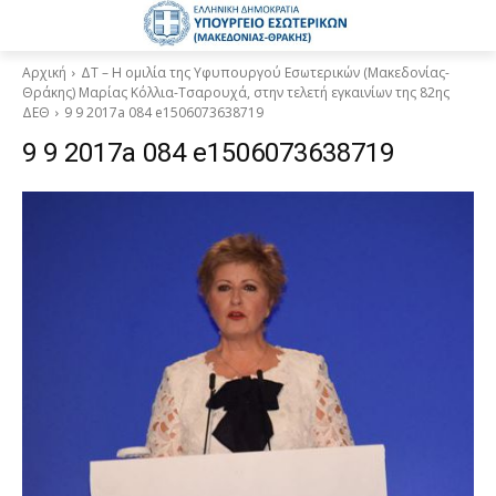
Αρχική
ΔΤ – Η ομιλία της Υφυπουργού Εσωτερικών (Μακεδονίας-
Θράκης) Μαρίας Κόλλια-Τσαρουχά, στην τελετή εγκαινίων της 82ης
ΔΕΘ
9 9 2017a 084 e1506073638719
9 9 2017a 084 e1506073638719